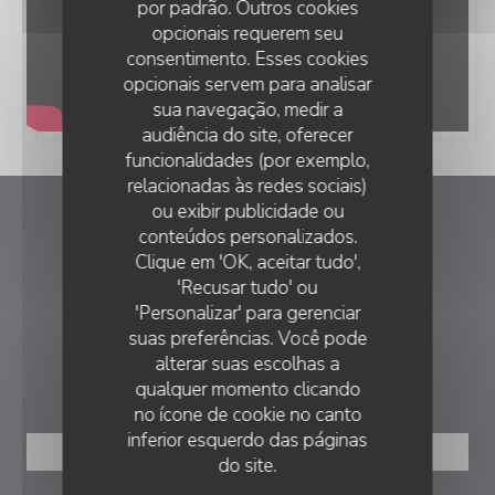
por padrão. Outros cookies
opcionais requerem seu
consentimento. Esses cookies
opcionais servem para analisar
sua navegação, medir a
audiência do site, oferecer
funcionalidades (por exemplo,
relacionadas às redes sociais)
ou exibir publicidade ou
TY-GASNOU
conteúdos personalizados.
TY-GASNOU
Clique em 'OK, aceitar tudo',
((abre numa
'Recusar tudo' ou
27 place general Leclerc 29630 PLOUGASNOU
'Personalizar' para gerenciar
06 32 93 47 23
suas preferências. Você pode
alterar suas escolhas a
RESERVA
qualquer momento clicando
no ícone de cookie no canto
inferior esquerdo das páginas
RESERVAR UMA MESA
do site.