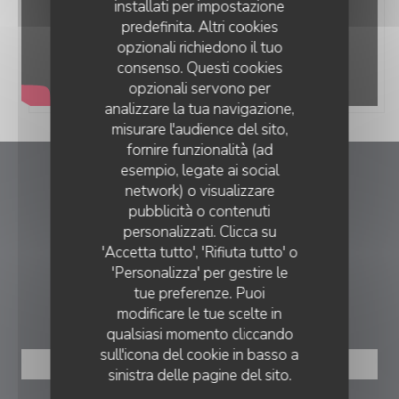
installati per impostazione
predefinita. Altri cookies
opzionali richiedono il tuo
consenso. Questi cookies
opzionali servono per
analizzare la tua navigazione,
misurare l'audience del sito,
fornire funzionalità (ad
esempio, legate ai social
TY-GASNOU
network) o visualizzare
TY-GASNOU
pubblicità o contenuti
((apre una 
personalizzati. Clicca su
27 place general Leclerc 29630 PLOUGASNOU
'Accetta tutto', 'Rifiuta tutto' o
06 32 93 47 23
'Personalizza' per gestire le
tue preferenze. Puoi
PRENOTAZIONE
modificare le tue scelte in
qualsiasi momento cliccando
sull'icona del cookie in basso a
PRENOTA
sinistra delle pagine del sito.