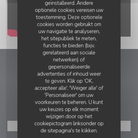
geïnstalleerd. Andere
optionele cookies vereisen uw
toestemming. Deze optionele
cookies worden gebruikt om
uw navigatie te analyseren,
het sitepubliek te meten,
functies te bieden (bijv.
gerelateerd aan sociale
netwerken) of
TY-GASNOU
gepersonaliseerde
TY-GASNOU
advertenties of inhoud weer
((opent in 
27 place general Leclerc 29630 PLOUGASNOU
te geven. Klik op 'OK,
accepteer alle', 'Weiger alle' of
06 32 93 47 23
'Personaliseer' om uw
voorkeuren te beheren. U kunt
RESERVERING
uw keuzes op elk moment
wijzigen door op het
cookiepictogram linksonder op
RESERVEER EEN TAFEL
de sitepagina's te klikken.