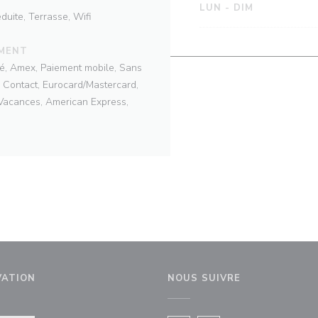
LUN
-
DIM
uite, Terrasse, Wifi
EMENT
isé, Amex, Paiement mobile, Sans
 Contact, Eurocard/Mastercard,
 Vacances, American Express,
VATION
NOUS SUIVRE