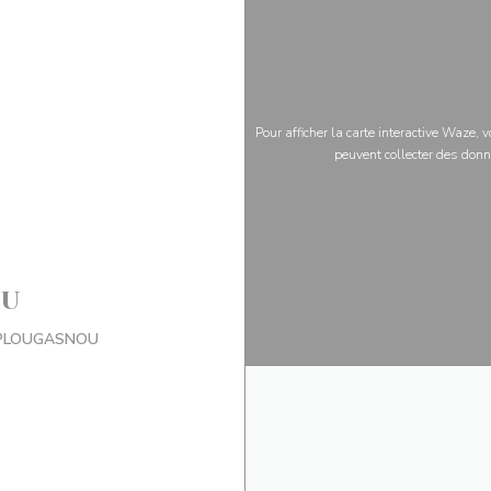
Pour afficher la carte interactive Waze,
peuvent collecter des donn
OU
((ouvre une nouvelle fenêtre))
30 PLOUGASNOU