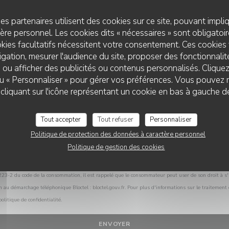
Vous désirez nous contacter ?
Remplissez le formulaire ci-dessous !
es partenaires utilisent des cookies sur ce site, pouvant impli
re personnel. Les cookies dits « nécessaires » sont obligatoire
kies facultatifs nécessitent votre consentement. Ces cookies 
gation, mesurer l'audience du site, proposer des fonctionnalité
 ou afficher des publicités ou contenus personnalisés. Clique
 ou « Personnaliser » pour gérer vos préférences. Vous pouvez 
TY-GASNOU
liquant sur l'icône représentant un cookie en bas à gauche d
Tout accepter
Tout refuser
Personnaliser
Politique de protection des données à caractère personnel
Politique de gestion des cookies
L.223-2 du code de la consommation, il est rappelé que le consommateur peut user de son droit à s'i
on au démarchage téléphonique Bloctel :
bloctel.gouv.fr
. Pour plus d'informations sur le traitement
politique de confidentialité
.