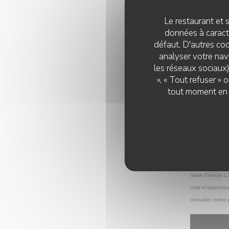
Le restaurant et s
données à caractè
défaut. D'autres coo
analyser votre navi
les réseaux sociaux)
», « Tout refuser »
tout moment en c
Selon l'article 
liste d'oppositi
consultez notre