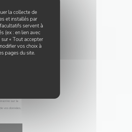
quer la collecte de
s et installés par
facultatifs servent à
s (ex : en lien avec
z sur « Tout accepter
modifier vos choix à
es pages du site.
nscrire sur la
 de vos données,