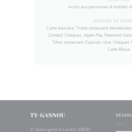
Accès aux personnes à mobilité réd
MOYENS DE PAI
Carte bancaire, Ticket restaurant dématérial
Contact, Chèques, Apple Pay, Paiement Sans
Titres restaurant, Espèces, Visa, Chèques
Carte Bleue
TY-GASNOU
RÉSER
27 place general Leclerc 29630