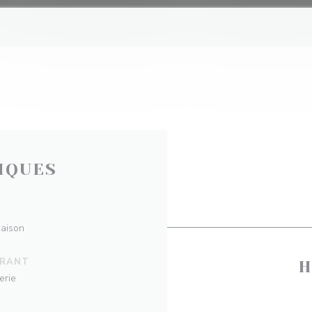
IQUES
maison
URANT
H
erie