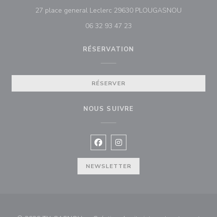
((ouvre une
27 place general Leclerc 29630 PLOUGASNOU
06 32 93 47 23
RÉSERVATION
RÉSERVER
NOUS SUIVRE
Facebook ((ouvre une nouvelle fenê
Instagram ((ouvre une nouvell
NEWSLETTER